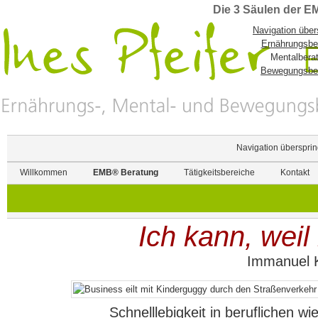
Die 3 Säulen der 
Navigation über
Ernährungsbe
Mentalbera
Bewegungsbe
Navigation überspri
Willkommen
EMB® Beratung
Tätigkeitsbereiche
Kontakt
Ich kann, weil 
Immanuel 
Schnelllebigkeit in beruflichen w