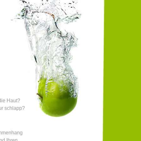
die Haut?
ur schlapp?
ammenhang
nd Ihren